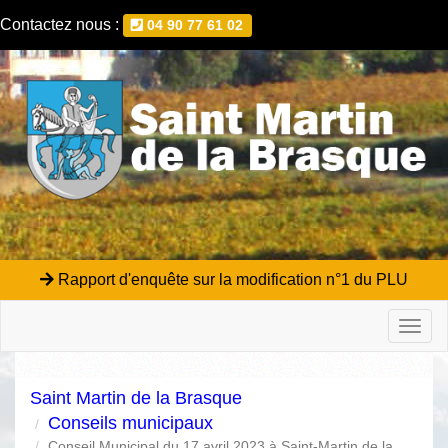
Contactez nous :
04 90 77 61 02
Rapport d'enquête sur la modification n°1 du PLU
Toggl
naviga
Saint Martin de la Brasque
Conseils municipaux
Conseil Municipal du 17 avril 2023 à Saint-Martin de la