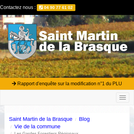
Contactez nous :
04 90 77 61 02
Rapport d'enquête sur la modification n°1 du PLU
Toggl
naviga
Saint Martin de la Brasque
Blog
Vie de la commune
Les Gardes Forestiers Régionaux