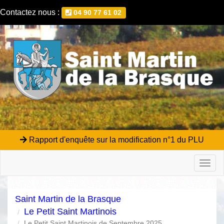
Contactez nous :
04 90 77 61 02
Rapport d'enquête sur la modification n°1 du PLU
Toggl
naviga
Saint Martin de la Brasque
Le Petit Saint Martinois
Le Petit Saint Martinois de Septembre 2025