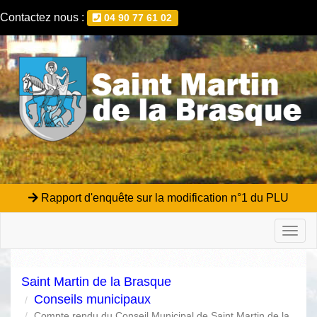
Contactez nous :
04 90 77 61 02
Rapport d'enquête sur la modification n°1 du PLU
Toggl
naviga
Saint Martin de la Brasque
Conseils municipaux
Compte rendu du Conseil Municipal de Saint Martin de la